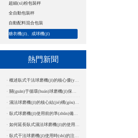
超細(xì)粉包裝秤
全自動包裝秤
自動配料混合包裝
糖衣機(jī)、成球機(jī)
熱門新聞
· 概述臥式干法球磨機(jī)的核心優(yōu)勢
· 關(guān)于循環(huán)球磨機(jī)保養(yǎng)要點(diǎn)詳解
· 濕法球磨機(jī)的核心結(jié)構(gòu)解析
· 臥式球磨機(jī)使用前的準(zhǔn)備是怎樣的？
· 如何延長臥式濕法球磨機(jī)的使用壽命？
· 臥式干法球磨機(jī)使用時(shí)的注意事項(xiàng)有哪些？